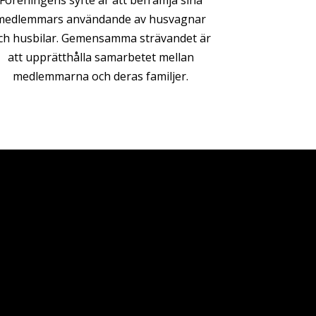
Föreningens syfte är att befrämja sina
medlemmars användande av husvagnar
ch husbilar. Gemensamma strävandet är
att upprätthålla samarbetet mellan
medlemmarna och deras familjer.