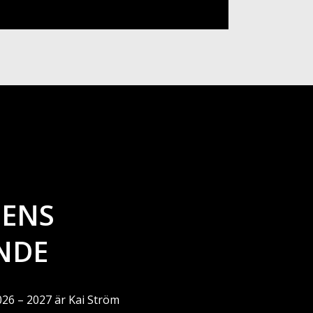
GENS
NDE
26 – 2027 är Kai Ström