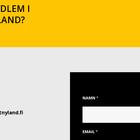
EDLEM I
LAND?
NAMN
*
nyland.fi
EMAIL
*