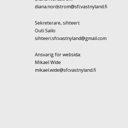
diana.nordstrom@sfcvastnyland.fi
Sekreterare, sihteeri:
Outi Sailo
sihteeri.sfcvastnyland@gmail.com
Ansvarig för websida:
Mikael Wide
mikael.wide@sfcvastnyland.fi