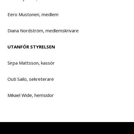
Eero Mustonen, medlem
Diana Nordström, medlemskrivare
UTANFÖR STYRELSEN
Sirpa Mattsson, kassör
Outi Sailo, sekreterare
Mikael Wide, hemsidor
SF Caravan Väst-Nyland
| Drivs med
WordPress